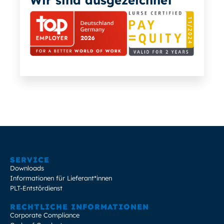
SERVICE
Downloads
Informationen für Lieferant*innen
PLT-Entstördienst
RECHTLICHE INFORMATIONEN
Corporate Compliance