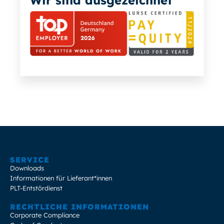
SERVICE
Downloads
Informationen für Lieferant*innen
PLT-Entstördienst
RECHTLICHE INFORMATIONEN
Corporate Compliance