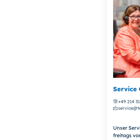
Service 
+49 214 3
service@te
Unser Serv
freitags vo