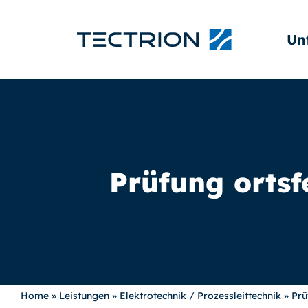
Un
Prüfung ortsf
Home
»
Leistungen
»
Elektrotechnik / Prozessleittechnik
»
Prü