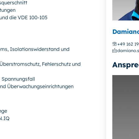
squerschnitt
htungen
 und die VDE 100-105
Damiano
+49 162 1
ems, Isolationswiderstand und
damiano.s
Anspre
Überstromschutz, Fehlerschutz und
d Spannungsfall
 und Überwachungseinrichtungen
nge
N.IQ