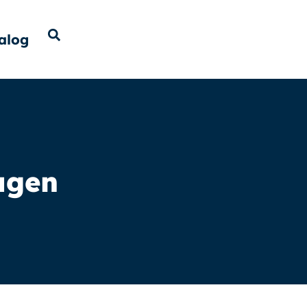
alog
lagen