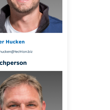
er Hucken
hucken@tectrion.biz
chperson