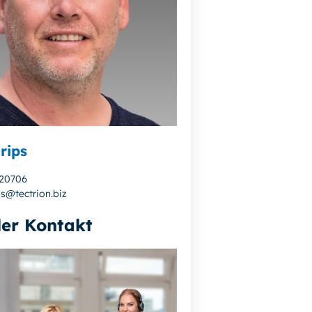
rips
720706
ps@tectrion.biz
ler Kontakt