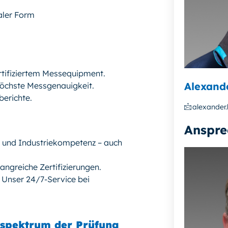
aler Form
rtifiziertem Messequipment.
Alexand
 höchste Messgenauigkeit.
berichte.
alexander.
Anspre
- und Industriekompetenz – auch
angreiche Zertifizierungen.
! Unser 24/7-Service bei
sspektrum der Prüfung