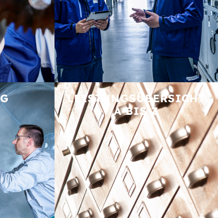
NG
LEISTUNGS­ÜBERSICHT
A BIS Z