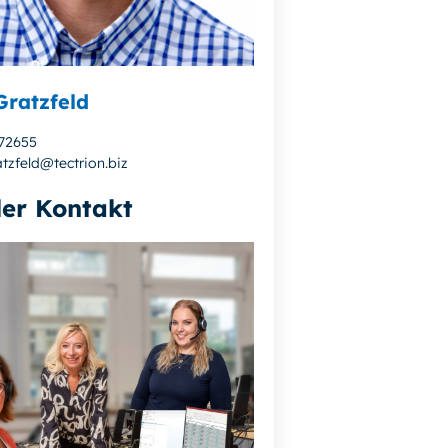
Gratzfeld
872655
tzfeld@tectrion.biz
ler Kontakt