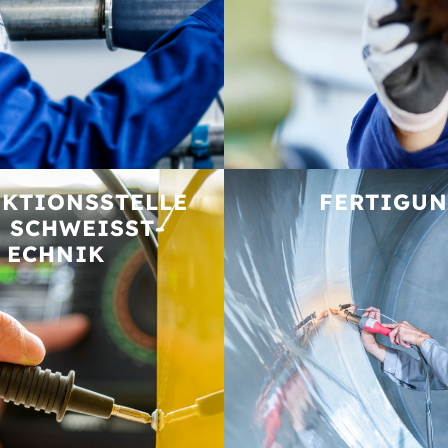
KTIONS­STELLE
FERTIGU
 SCHWEISST­E
CHNIK