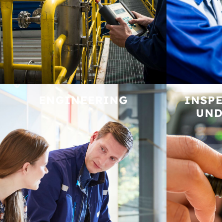
ENGINEERING
INSPE
UND