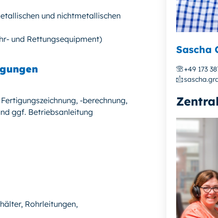
tallischen und nichtmetallischen
ahr- und Rettungsequipment)
Sascha 
igungen
+49 173 3
sascha.gra
Zentra
. Fertigungszeichnung, -berechnung,
nd ggf. Betriebsanleitung
älter, Rohrleitungen,