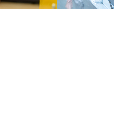
LICHE INFORMATIONEN
WEBSITE
e Compliance
Impressum
Conduct
Datenschutz
zerklärung zu Menschenrechten
Cookie Einstellungen
ate und Akkreditierungen
Allgemeine Nutzungsbedingunge