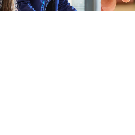
SERVICE
RECHT
Downloads
Corporat
Informationen für Lieferant*innen
Code of 
PLT-Entstördienst
Grundsat
Zertifik