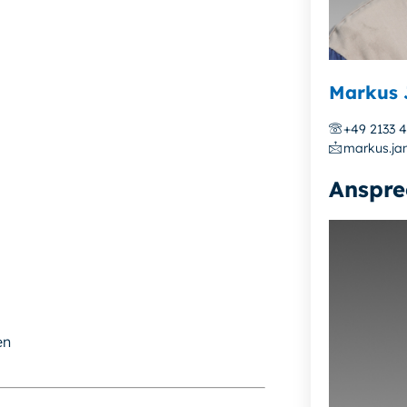
Markus 
+49 2133 
markus.ja
Anspre
en