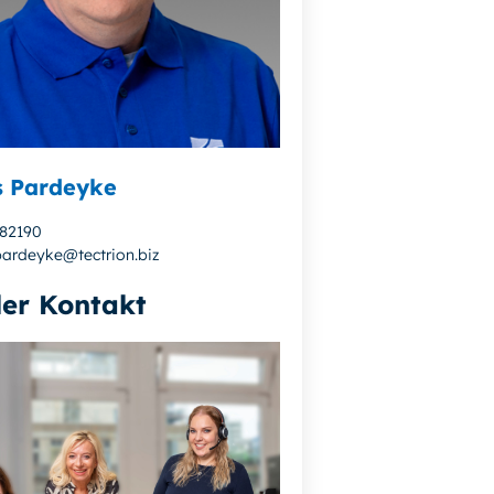
s Pardeyke
882190
pardeyke@tectrion.biz
ler Kontakt