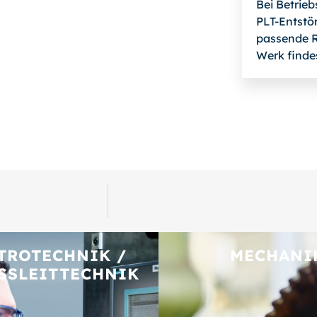
Bei Betrie
PLT-Entstör
passende R
Werk finde
TROTECHNIK /
MECHANI
SSLEITTECHNIK