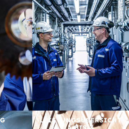
NG
LEISTUNGS­ÜBERSICHT
A BIS Z