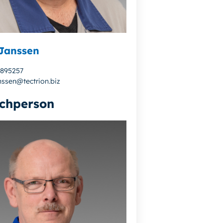
Janssen
4895257
nssen@tectrion.biz
chperson