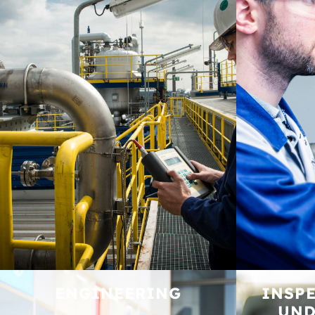
ENGINEERING
INSPE
UND