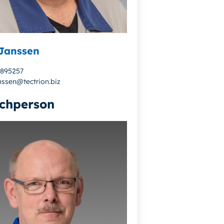
Janssen
4895257
nssen@tectrion.biz
chperson