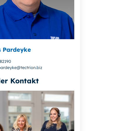
s Pardeyke
882190
pardeyke@tectrion.biz
ler Kontakt