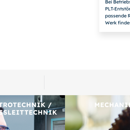
Bei Betrie
PLT-Entstör
passende R
Werk finde
TROTECHNIK /
MECHANI
SSLEITTECHNIK