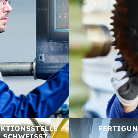
KTIONS­STELLE
FERTIGU
 SCHWEISST­E