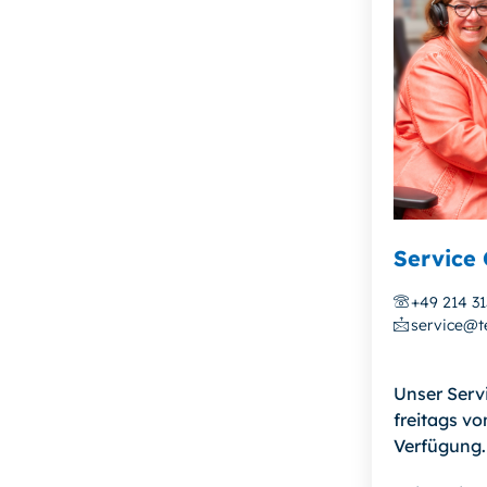
Service 
+49 214 3
service@te
Unser Serv
freitags vo
Verfügung.