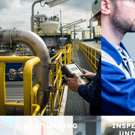
ENGINEERING
INSPE
UND