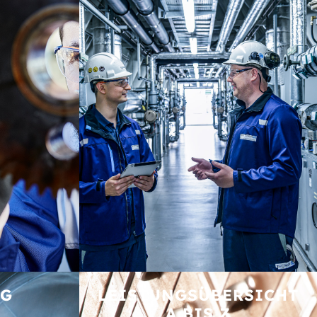
NG
LEISTUNGS­ÜBERSICHT
A BIS Z