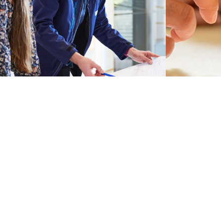
SERVICE
RECHT
Downloads
Corporat
Informationen für Lieferant*innen
Code of 
PLT-Entstördienst
Grundsat
Zertifik