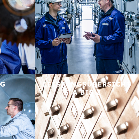
NG
LEISTUNGS­ÜBERSICHT
A BIS Z