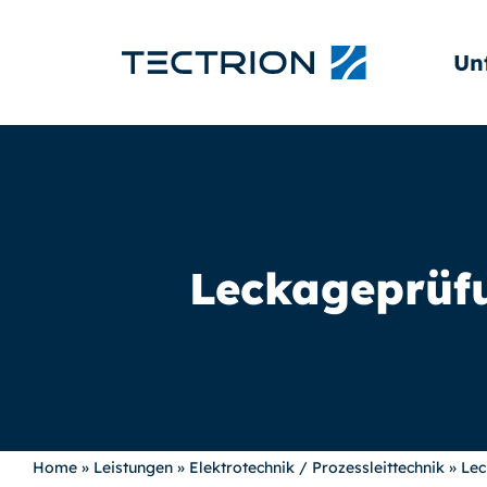
Un
Leckageprüfu
Home
»
Leistungen
»
Elektrotechnik / Prozessleittechnik
»
Lec