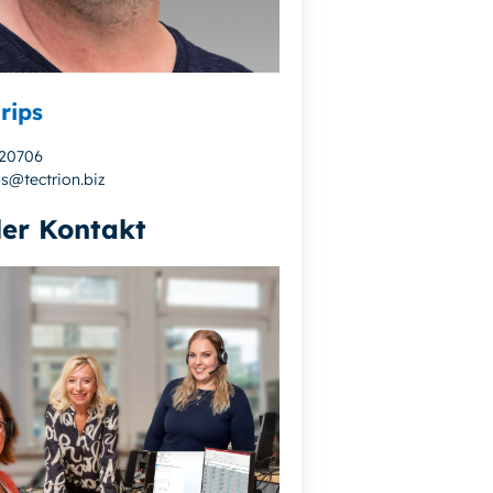
rips
720706
ps@tectrion.biz
ler Kontakt