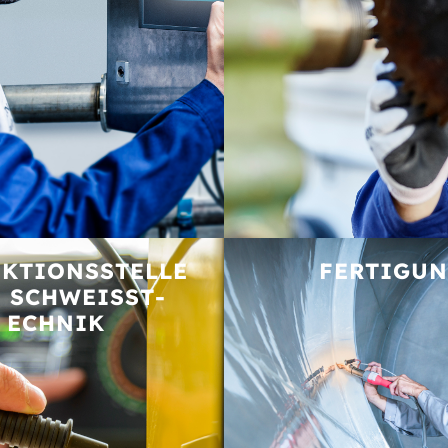
KTIONS­STELLE
FERTIGU
 SCHWEISST­E
CHNIK