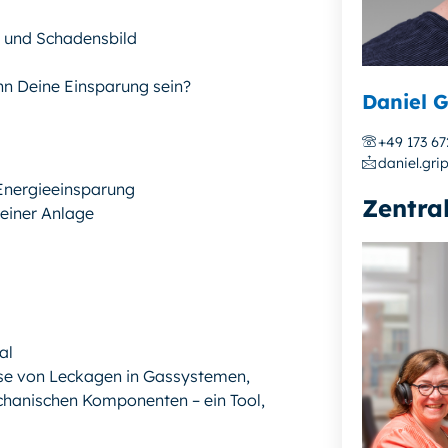
n und Schadensbild
nn Deine Einsparung sein?
Daniel G
+49 173 6
daniel.gri
Energieeinsparung
Zentra
einer Anlage
al
yse von Leckagen in Gassystemen,
chanischen Komponenten – ein Tool,