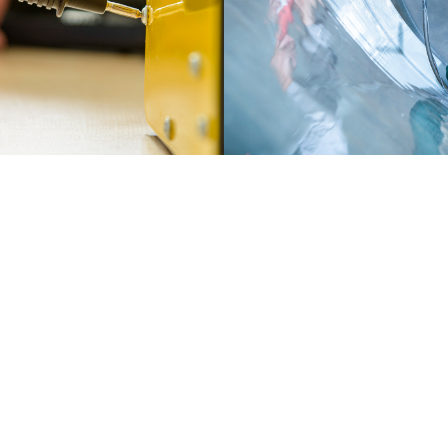
LICHE INFORMATIONEN
WEBSITE
e Compliance
Impressum
Conduct
Datenschutz
zerklärung zu Menschenrechten
Cookie Einstellungen
ate und Akkreditierungen
Allgemeine Nutzungsbedingunge