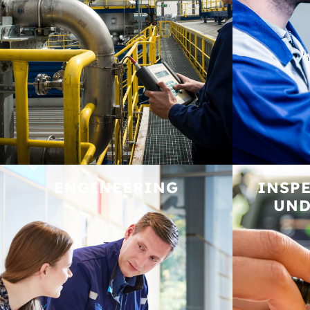
ENGINEERING
INSPE
UND