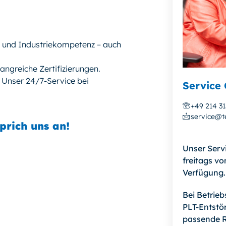
- und Industriekompetenz – auch
angreiche Zertifizierungen.
! Unser 24/7-Service bei
Service 
+49 214 3
service@te
prich uns an!
Unser Serv
freitags vo
Verfügung.
Bei Betrie
PLT-Entstör
passende R