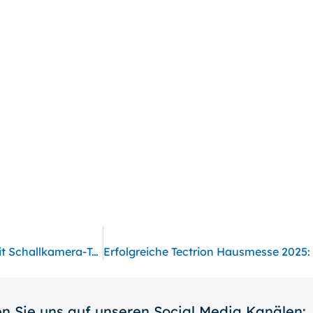
er mehr erfahren
PRODUKTDETAILS
Unsichtbares sichtbar machen: Leckageprüfung mit Schallkamera-Technologie
n Sie uns auf unseren Social Media Kanälen: