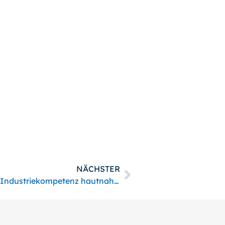
NÄCHSTER
Erfolgreiche Tectrion Hausmesse 2025: Industriekompetenz hautnah erlebt