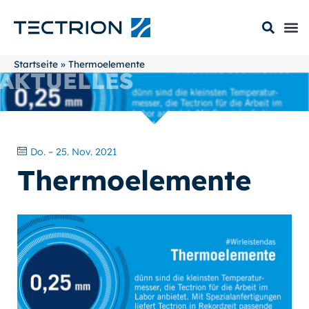
Startseite
»
Thermoelemente
AKTUELLES
Do. – 25. Nov. 2021
Thermoelemente