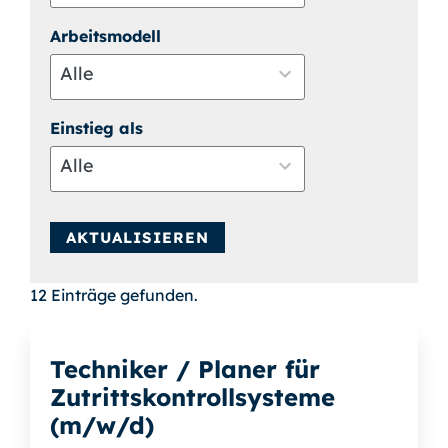
4
Arbeitsmodell
results
available
Alle
3
Einstieg als
results
available
Alle
5
results
AKTUALISIEREN
available
12 Einträge gefunden.
Techniker / Planer für
Zutrittskontrollsysteme
(m/w/d)