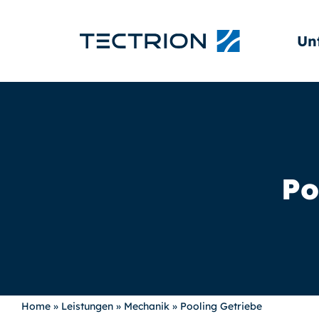
Un
Po
Home
»
Leistungen
»
Mechanik
»
Pooling Getriebe