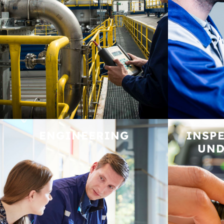
ENGINEERING
INSPE
UND