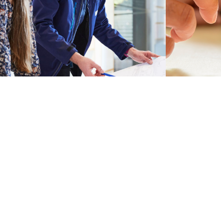
SERVICE
RECHT
Downloads
Corporat
Informationen für Lieferant*innen
Code of 
PLT-Entstördienst
Grundsat
Zertifik