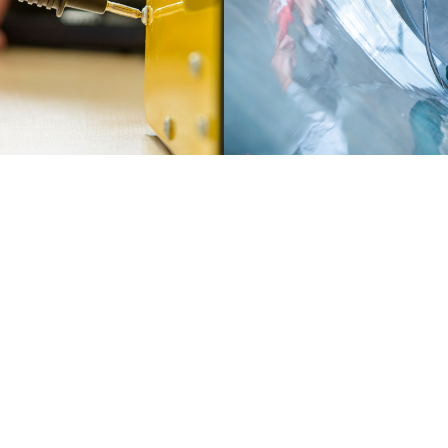
LICHE INFORMATIONEN
WEBSITE
e Compliance
Impressum
Conduct
Datenschutz
zerklärung zu Menschenrechten
Cookie Einstellungen
ate und Akkreditierungen
Allgemeine Nutzungsbedingunge