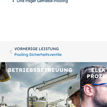
One Pager Getriebe-Pooling
VORHERIGE LEISTUNG
Pooling Sicherheitsventile
BETRIEBS­BETREUUNG
ELEK
PROZE