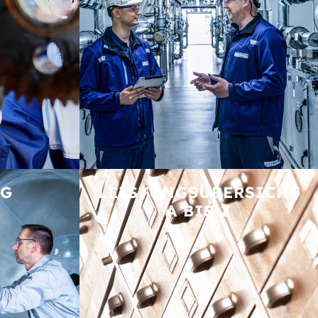
NG
LEISTUNGS­ÜBERSICHT
A BIS Z