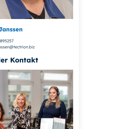
Janssen
4895257
nssen@tectrion.biz
ler Kontakt