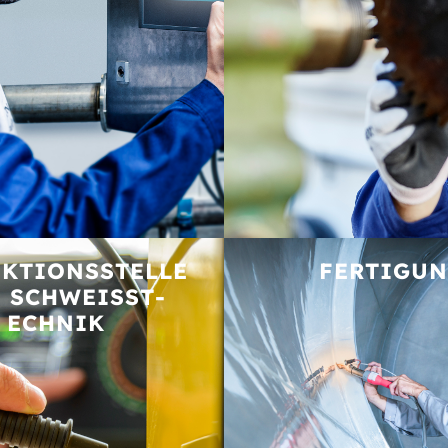
KTIONS­STELLE
FERTIGU
 SCHWEISST­E
CHNIK