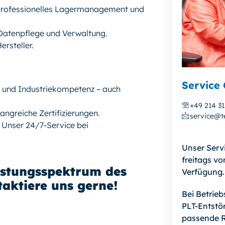
 professionelles Lagermanagement und
e Datenpflege und Verwaltung.
rsteller.
Service 
- und Industriekompetenz – auch
+49 214 3
angreiche Zertifizierungen.
service@te
! Unser 24/7-Service bei
Unser Serv
freitags vo
istungsspektrum des
Verfügung.
aktiere uns gerne!
Bei Betrie
PLT-Entstör
passende R