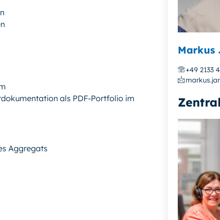
en
en
Markus 
+49 2133 
markus.ja
em
rdokumentation als PDF-Portfolio im
Zentra
es Aggregats