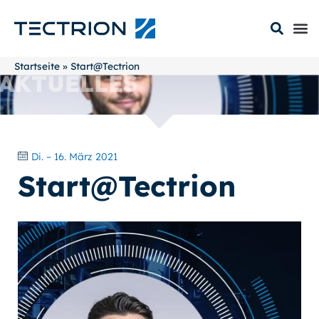
Startseite
»
Start@Tectrion
AKTUELLES
Di. – 16. März 2021
Start@Tectrion